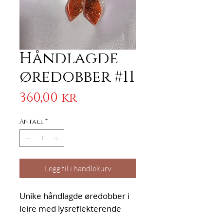
Håndlagde
øredobber #11
Pris
360,00 kr
Antall
*
Legg til i handlekurv
Unike håndlagde øredobber i
leire med lysreflekterende