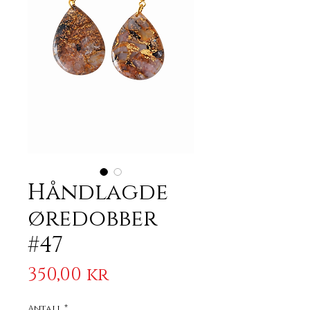
Håndlagde
øredobber
#47
Pris
350,00 kr
Antall
*