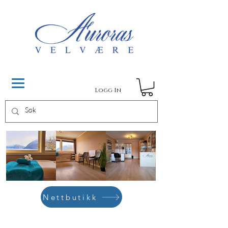
Logg In
Nettbutikk