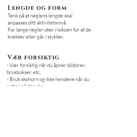
Lengde og form
Tenk på at neglens lengde skal
anpasses ditt aktivitetsnivå.
For lange negler øker risikoen for at de
knekker eller går i stykker.
Vær forsiktig
- Vær forsiktig når du åpner bildører,
brusbokser, etc.
- Bruk skohorn og ikke hendene når du
setter på deg sko.
- Ikke pille og pirke på neglene.
- Bruk aldri spisse gjenstander under
neglen, du skader egen negl og
kunstneglen.
Vasking og kjemikalier