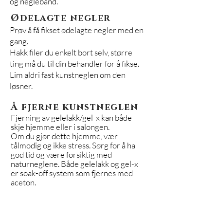
og neglebånd.
Ødelagte negler
Prøv å få fikset ødelagte negler med en
gang.
Hakk filer du enkelt bort selv, større
ting må du til din behandler for å fikse.
Lim aldri fast kunstneglen om den
løsner.
Å fjerne kunstneglen
Fjerning av gelelakk/gel-x kan både
skje hjemme eller i salongen.
Om du gjør dette hjemme, vær
tålmodig og ikke stress. Sørg for å ha
god tid og være forsiktig med
naturneglene. Både gelelakk og gel-x
er soak-off system som fjernes med
aceton.