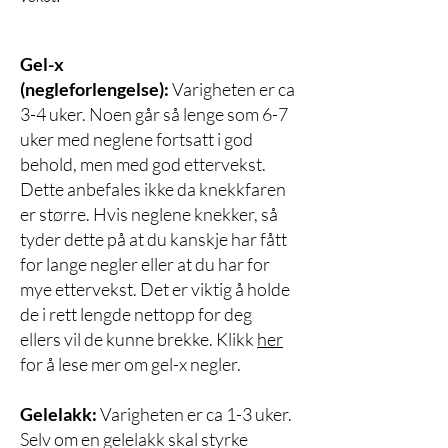
Gel-x
(negleforlengelse):
Varigheten er ca
3-4 uker. Noen går så lenge som 6-7
uker med neglene fortsatt i god
behold, men med god ettervekst.
Dette anbefales ikke da knekkfaren
er større. Hvis neglene knekker, så
tyder dette på at du kanskje har fått
for lange negler eller at du har for
mye ettervekst. Det er viktig å holde
de i rett lengde nettopp for deg
ellers vil de kunne brekke. Klikk
her
for å lese mer om gel-x negler.
Gelelakk:
Varigheten er ca 1-3 uker.
Selv om en gelelakk skal styrke