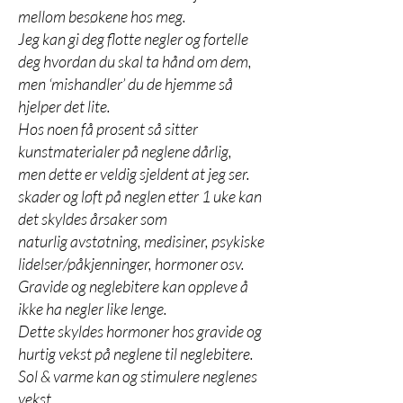
mellom besøkene hos meg.
Jeg kan gi deg flotte negler og fortelle
deg hvordan du skal ta hånd om dem,
men ‘mishandler’ du de hjemme så
hjel
per det lite.
Hos noen få pro
sent så sitter
kunstmaterialer på neglene dårlig,
men dette er veldig sjeldent at jeg ser.
skader og løft på neglen etter 1 uke kan
det skyldes årsaker som
naturlig avstøtning, medisiner, psykiske
lidelser/påkjenninger, hormoner osv.
Gravide og neglebitere kan oppleve å
ikke ha negler like lenge.
Dette skyldes hormoner hos gravide og
hurtig vekst på neglene til neglebitere.
Sol & varme kan og stimulere neglenes
vekst.