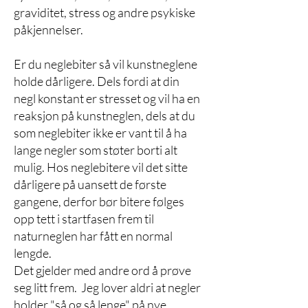
graviditet, stress og andre psykiske
påkjennelser.
Er du neglebiter så vil kunstneglene
holde dårligere. Dels fordi at din
negl konstant er stresset og vil ha en
reaksjon på kunstneglen, dels at du
som neglebiter ikke er vant til å ha
lange negler som støter borti alt
mulig. Hos neglebitere vil det sitte
dårligere på uansett de første
gangene, derfor bør bitere følges
opp tett i startfasen frem til
naturneglen har fått en normal
lengde.
Det gjelder med andre ord å prøve
seg litt frem. Jeg lover aldri at negler
holder "så og så lenge" på nye