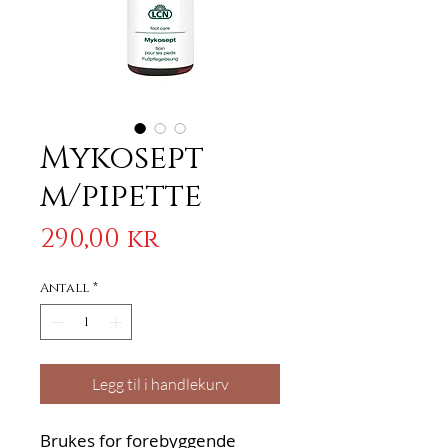
Mykosept
m/pipette
Pris
290,00 kr
Antall
*
Legg til i handlekurv
Brukes for forebyggende