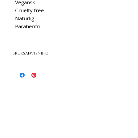
- Vegansk
- Cruelty free
- Naturlig
- Parabenfri
Bruksanvisning
Anbefales å påføres på rene bryn
hver kveld, kan også brukes på
morgenen med et tynt lag
under sminken, eller dersom
man ikke bruker noen form for
sminke og vil beskytte brynene
hele dagen.
Kan ikke over-brukes.